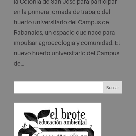
la Colonia de San José para participar
en la primera jornada de trabajo del
huerto universitario del Campus de
Rabanales, un espacio que nace para
impulsar agroecología y comunidad. El
nuevo huerto universitario del Campus
de...